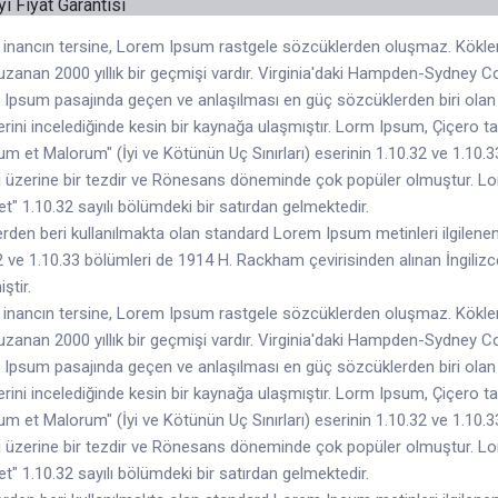
 inancın tersine, Lorem Ipsum rastgele sözcüklerden oluşmaz. Kökleri 
uzanan 2000 yıllık bir geçmişi vardır. Virginia'daki Hampden-Sydney C
Ipsum pasajında geçen ve anlaşılması en güç sözcüklerden biri olan 
erini incelediğinde kesin bir kaynağa ulaşmıştır. Lorm Ipsum, Çiçero t
m et Malorum" (İyi ve Kötünün Uç Sınırları) eserinin 1.10.32 ve 1.10.33
 üzerine bir tezdir ve Rönesans döneminde çok popüler olmuştur. Lor
et" 1.10.32 sayılı bölümdeki bir satırdan gelmektedir.
erden beri kullanılmakta olan standard Lorem Ipsum metinleri ilgilenenle
2 ve 1.10.33 bölümleri de 1914 H. Rackham çevirisinden alınan İngiliz
iştir.
 inancın tersine, Lorem Ipsum rastgele sözcüklerden oluşmaz. Kökleri 
uzanan 2000 yıllık bir geçmişi vardır. Virginia'daki Hampden-Sydney C
Ipsum pasajında geçen ve anlaşılması en güç sözcüklerden biri olan 
erini incelediğinde kesin bir kaynağa ulaşmıştır. Lorm Ipsum, Çiçero t
m et Malorum" (İyi ve Kötünün Uç Sınırları) eserinin 1.10.32 ve 1.10.33
 üzerine bir tezdir ve Rönesans döneminde çok popüler olmuştur. Lor
et" 1.10.32 sayılı bölümdeki bir satırdan gelmektedir.