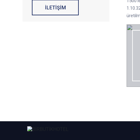
1500'l
İLETİŞİM
1.10.3
üretilm