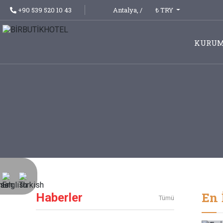
₺ TRY
+90 539 520 10 43
Antalya,
/
KURUM
En 
Haberler
Tümü