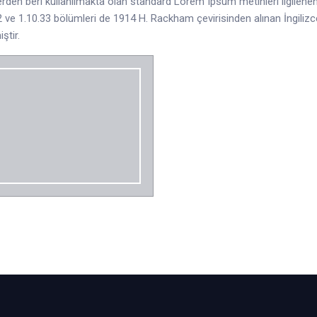
erden beri kullanılmakta olan standard Lorem Ipsum metinleri ilgilenenle
2 ve 1.10.33 bölümleri de 1914 H. Rackham çevirisinden alınan İngiliz
iştir.