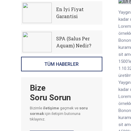
En İyi Fiyat
Yaygın
Garantisi
kadar 
Lorem 
örnekl
SPA (Salus Per
Bonoru
Aquam) Nedir?
kuramı
sit am
1500'l
TÜM HABERLER
1.10.3
üretilm
Yaygın
Bize
kadar 
Soru Sorun
Lorem 
örnekl
Bizimle
iletişime
geçmek ve
soru
Bonoru
sormak
için iletişim butonuna
kuramı
tıklayınız.
sit am