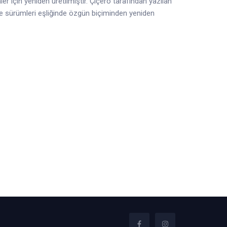
r için yeniden üretilmiştir. Çiçero tarafından yazılan
ce sürümleri eşliğinde özgün biçiminden yeniden