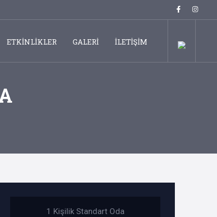
ETKİNLİKLER
GALERİ
İLETİŞİM
DA
1 Kişilik Standart Oda