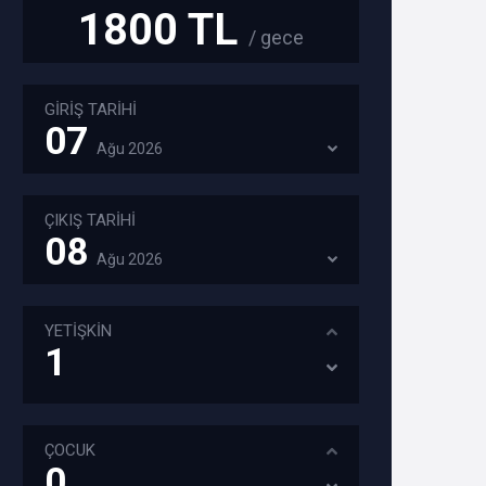
1800 TL
/ gece
GİRİŞ TARİHİ
07
Ağu
2026
ÇIKIŞ TARİHİ
08
Ağu
2026
YETİŞKİN
ÇOCUK