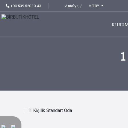
₺ TRY
+90 539 520 10 43
Antalya,
/
KURUM
1