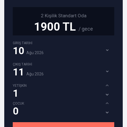
2 Kişilik Standart Oda
1900 TL
/ gece
GİRİŞ TARİHİ
10
Ağu
2026
ÇIKIŞ TARİHİ
11
Ağu
2026
YETİŞKİN
ÇOCUK