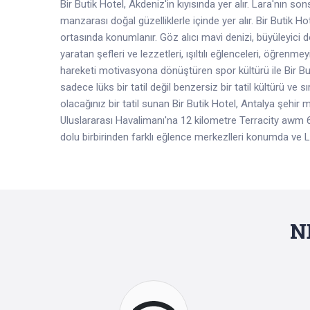
Bir Butik Hotel
, Akdeniz'in kıyısında yer alır. Lara'nın 
manzarası doğal güzelliklerle içinde yer alır.
Bir Butik Ho
ortasında konumlanır. Göz alıcı mavi denizi, büyüleyici do
yaratan şefleri ve lezzetleri, ışıltılı eğlenceleri, öğren
hareketi motivasyona dönüştüren spor kültürü ile Bir But
sadece lüks bir tatil değil benzersiz bir tatil kültürü ve sı
olacağınız bir tatil sunan
Bir Butik Hotel
,
Antalya
şehir m
Uluslararası
Havalimanı
'na 12 kilometre
Terracity
awm 6 
dolu birbirinden farklı eğlence merkezlleri konumda ve
L
N