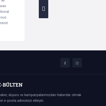
 air
I was
tional
eous
mmend
E-BÜLTEN
aber, duyuru ve kampanyalarımızdan haberdar olmak
çin e-posta adresinizi ekleyin.