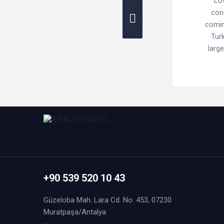
Lov
cond
comin
Tur
larg
+90 539 520 10 43
Güzeloba Mah. Lara Cd. No: 453, 07230
Muratpaşa/Antalya