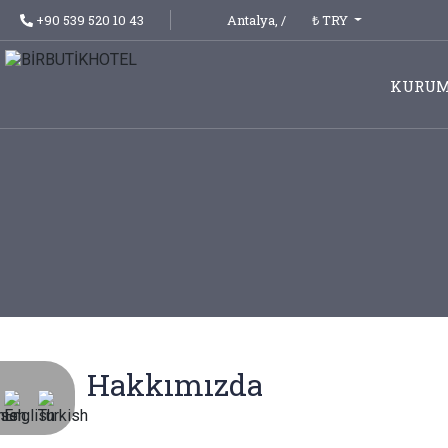
₺ TRY
+90 539 520 10 43
Antalya,
/
KURUM
Hakkımızda