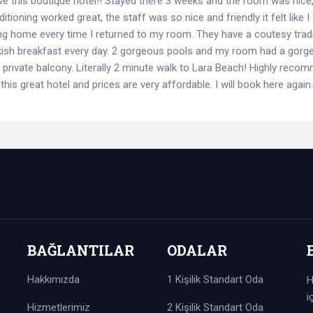
e this boutique hotel!! Stayed there 3 weeks and the room was nice,
itioning worked great, the staff was so nice and friendly it felt like 
g home every time I returned to my room. They have a coutesy tradi
kish breakfast every day. 2 gorgeous pools and my room had a gorg
e private balcony. Literally 2 minute walk to Lara Beach! Highly reco
this great hotel and prices are very affordable. I will book here again.
BAĞLANTILAR
ODALAR
Hakkımızda
1 Kişilik Standart Oda
H
i
Hizmetlerimiz
2 Kişilik Standart Oda